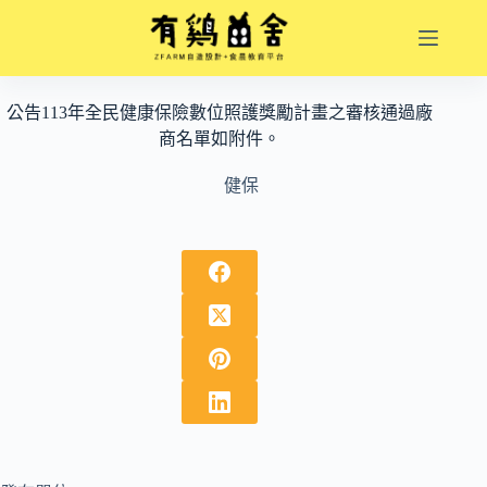
跳
至
主
要
公告113年全民健康保險數位照護獎勵計畫之審核通過廠
內
商名單如附件。
容
健保