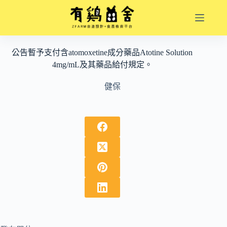
跳
至
主
要
公告暫予支付含atomoxetine成分藥品Atotine Solution
內
4mg/mL及其藥品給付規定。
容
健保