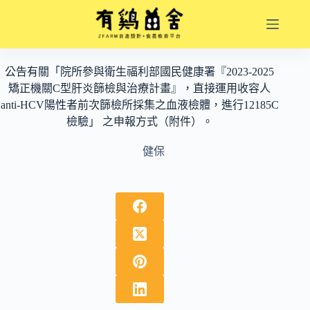
跳
至
主
要
公告有關「院所參與衛生福利部國民健康署『2023-2025
內
矯正機關C型肝炎篩檢與治療計畫』，直接運用收容人
容
anti-HCV陽性者前次篩檢所採集之血液檢體，進行12185C
檢驗」 之申報方式（附件）。
健保