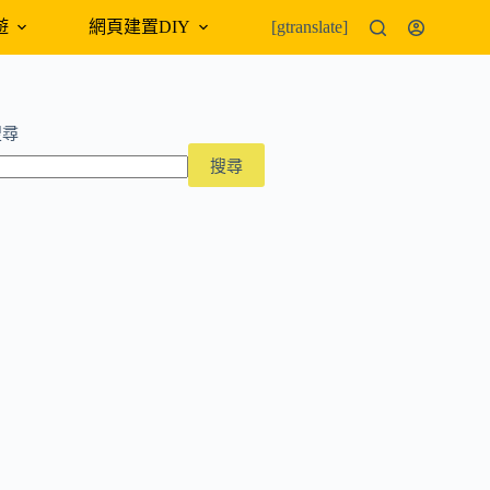
遊
網頁建置DIY
外幣匯率
[gtranslate]
搜尋
搜尋