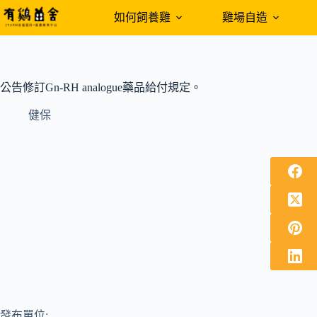
跳
如何飼養雞
雞場自造
至
主
要
內
公告修訂Gn-RH analogue藥品給付規定。
容
健保
發布單位: