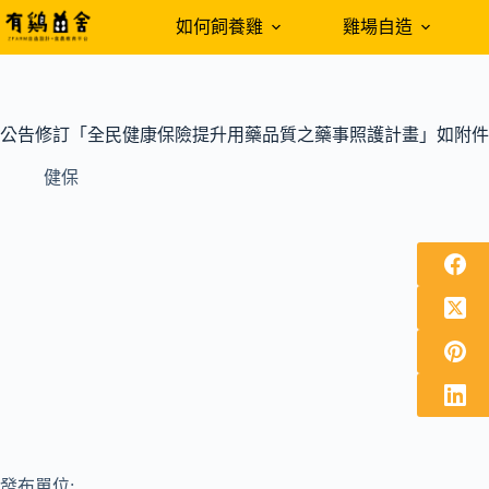
跳
如何飼養雞
雞場自造
至
主
要
內
公告修訂「全民健康保險提升用藥品質之藥事照護計畫」如附件
容
健保
發布單位: