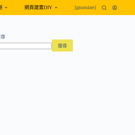
遊
網頁建置DIY
外幣匯率
[gtranslate]
搜尋
搜尋