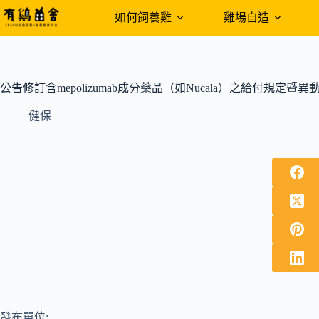
跳
如何飼養雞
雞場自造
至
主
要
內
公告修訂含mepolizumab成分藥品（如Nucala）之給付規定暨
容
健保
發布單位: