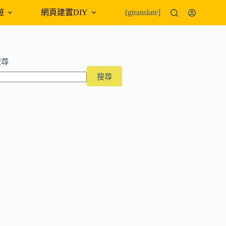
遊
網頁建置DIY
外幣匯率
[gtranslate]
搜尋
搜尋