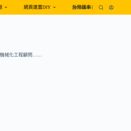
遊
網頁建置DIY
外幣匯率
[gtranslate]
 智慧機械化工程顧問……