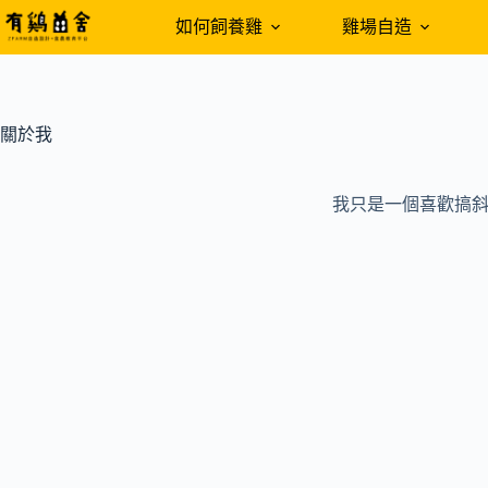
跳
如何飼養雞
雞場自造
至
主
要
內
關於我
容
我只是一個喜歡搞斜桿的